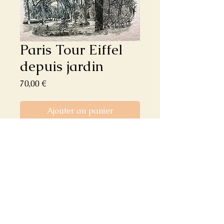
Paris Tour Eiffel
depuis jardin
Prix
70,00 €
Ajouter au panier
Commander et payer
Format: 28x38cms
Eau forte de la tour Eiffel. Paris depuis
ses jardins
Etching of the Eiffel Tour. Paris from the
gardens.