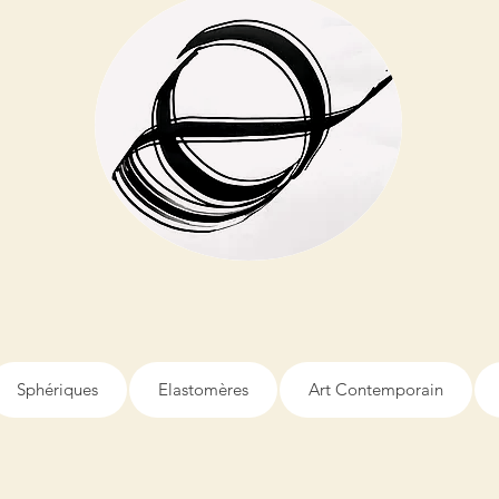
Sphériques
Elastomères
Art Contemporain